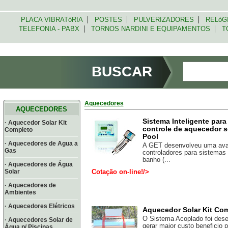
|
|
|
PLACA VIBRATóRIA
POSTES
PULVERIZADORES
RELóG
|
|
TELEFONIA - PABX
TORNOS NARDINI E EQUIPAMENTOS
TO
BUSCAR
Aquecedores
AQUECEDORES
Sistema Inteligente par
· Aquecedor Solar Kit
controle de aquecedor so
Completo
Pool
· Aquecedores de Agua a
A GET desenvolveu uma ava
Gas
controladores para sistemas
banho (...
· Aquecedores de Água
Solar
Cotação on-line!/>
· Aquecedores de
Ambientes
· Aquecedores Elétricos
Aquecedor Solar Kit Com
O Sistema Acoplado foi dese
· Aquecedores Solar de
gerar maior custo beneficio pa
Água p/ Piscinas