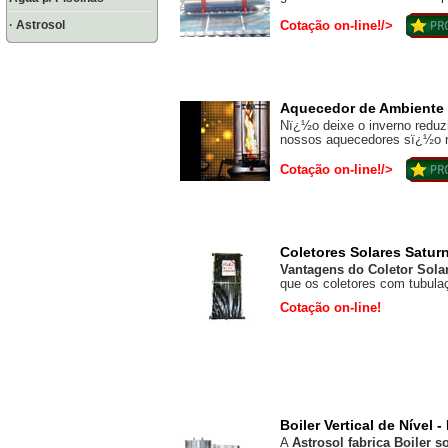
· Astrosol
Cotação on-line!/>
Aquecedor de Ambiente 
Nï¿½o deixe o inverno reduzi
nossos aquecedores sï¿½o re
Cotação on-line!/>
Coletores Solares Satur
Vantagens do Coletor Sola
que os coletores com tubulaç
Cotação on-line!
Boiler Vertical de Nível 
A
Astrosol fabrica Boiler so