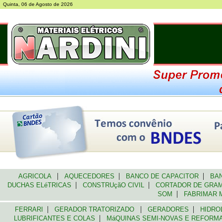
Quinta, 06 de Agosto de 2026
|
|
|
AGRICOLA
AQUECEDORES
BANCO DE CAPACITOR
BAN
|
|
DUCHAS ELéTRICAS
CONSTRUçãO CIVIL
CORTADOR DE GR
|
SOM
FABRIMAR 
|
|
|
FERRARI
GERADOR TRATORIZADO
GERADORES
HIDRO
|
LUBRIFICANTES E COLAS
MáQUINAS SEMI-NOVAS E REFOR