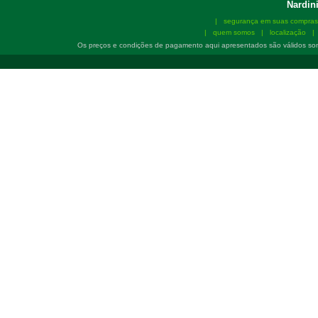
Nardini
|
segurança em suas compras
|
quem somos
|
localização
Os preços e condições de pagamento aqui apresentados são válidos so