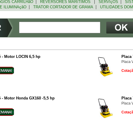
|
|
|
GIOS CARRILHãO
REVERSORES MARíTIMOS
SERVIçOS
SIST
|
|
E ILUMINAçãO
TRATOR CORTADOR DE GRAMA
UTILIDADES DO
R
5 - Motor LOCIN 6,5 hp
Placa 
Placa V
Cotaçã
15 - Motor Honda GX160 -5,5 hp
Placa
Placa V
Cotaçã