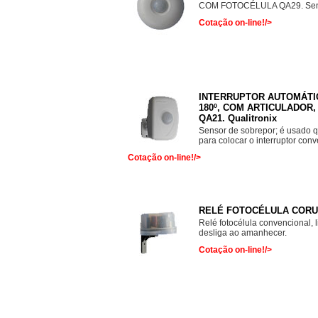
COM FOTOCÉLULA QA29. Sensor 
Cotação on-line!/>
INTERRUPTOR AUTOMÁTIC
180º, COM ARTICULADOR
QA21. Qualitronix
Sensor de sobrepor; é usado q
para colocar o interruptor conve
Cotação on-line!/>
RELÉ FOTOCÉLULA CORUJI
Relé fotocélula convencional, l
desliga ao amanhecer.
Cotação on-line!/>