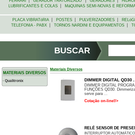
|
|
|
FERRARI
GERADOR TRATORIZADO
GERADORES
HIDRO
|
LUBRIFICANTES E COLAS
MáQUINAS SEMI-NOVAS E REFOR
|
|
|
PLACA VIBRATóRIA
POSTES
PULVERIZADORES
RELóG
|
|
TELEFONIA - PABX
TORNOS NARDINI E EQUIPAMENTOS
TO
BUSCAR
Materiais Diversos
MATERIAIS DIVERSOS
DIMMER DIGITAL QD30 . 
· Qualitronix
DIMMER DIGITAL PROGR
FUNÇÕES QD30. Dimmerizado
serve para ...
Cotação on-line!/>
RELÉ SENSOR DE PRESENÇ
INTERRUPTOR AUTOMÁTICO, 3