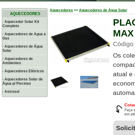
Aquecedores
>>
Aquecedores de Água Solar
AQUECEDORES
PLA
· Aquecedor Solar Kit
Completo
MAX 
· Aquecedores de Agua a
Gas
Código
· Aquecedores de Água
Solar
Os cole
· Aquecedores de
Ambientes
compact
· Aquecedores Elétricos
atual e
· Aquecedores Solar de
economi
Água p/ Piscinas
automat
· Astrosol
Cota
Faça 
em até
Solici