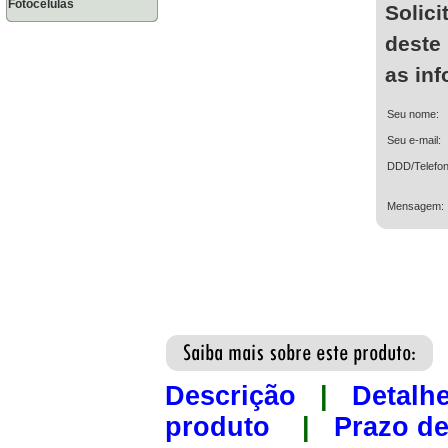
Fotocélulas
Solici
deste
as in
Seu nome:
Seu e-mail:
DDD/Telefon
Mensagem:
Descrição
|
Detalh
produto
|
Prazo de