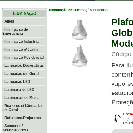
Iluminação
>>
Iluminação Industrial
ILUMINAçãO
Plaf
· Alpes
· Iluminação de
Glob
Emergência
Mode
· Iluminação Industrial
· Iluminação p/ Jardim
Código
· Iluminação Residencial
Para il
· Lâmpadas Decorativas
contenh
· Lâmpadas em Geral
· Lâmpadas LED
vapores
· Luminária de LED
estacio
· Luminárias de Mesa
Proteç
· Reatores p/ Lâmpadas
em Geral
Cota
· Refletores/Projetores
Faça 
em até
· Sensores /
Anunciadores /