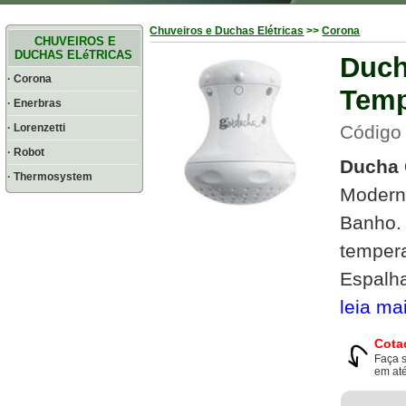
Chuveiros e Duchas Elétricas
>>
Corona
CHUVEIROS E
DUCHAS ELéTRICAS
Duch
· Corona
Temp
· Enerbras
· Lorenzetti
Código
· Robot
Ducha 
· Thermosystem
Moderno
Banho.
tempera
Espalha
leia ma
Cota
Faça 
em até