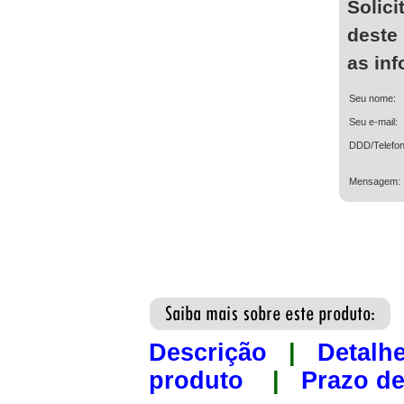
Solici
deste
as in
Seu nome:
Seu e-mail:
DDD/Telefon
Mensagem:
Descrição
|
Detalh
produto
|
Prazo de