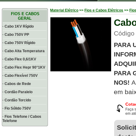
Material Elétrico
>>
Fios e Cabos Elétricos
>>
Fio
FIOS E CABOS
GERAL
Cabo
· Cabo 1KV Rígido
Código
· Cabo 750V PP
· Cabo 750V Rígido
PARA 
· Cabo Alta Temperatura
INFOR
· Cabo Flex 0,6/1KV
ADQUI
· Cabo Flex Hepr 90°1KV
PARA 
· Cabo Flexível 750V
NOS!
A
· Cabos de Rede
em baix
· Cordão Paralelo
· Cordão Torcido
Cota
· Fio Sólido 750V
Faça 
em até
· Fios Telefone / Cabos
Telefone
Solici