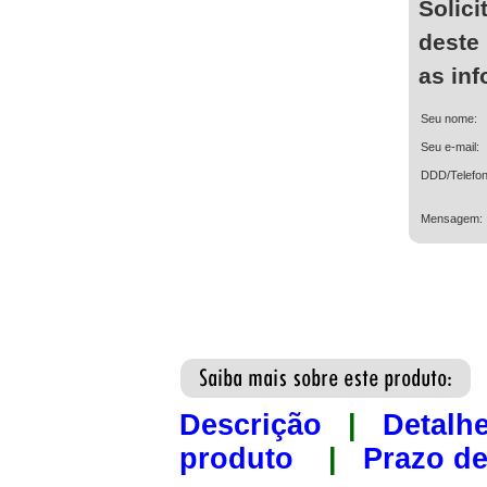
Solici
deste
as in
Seu nome:
Seu e-mail:
DDD/Telefon
Mensagem:
Descrição
|
Detalh
produto
|
Prazo de