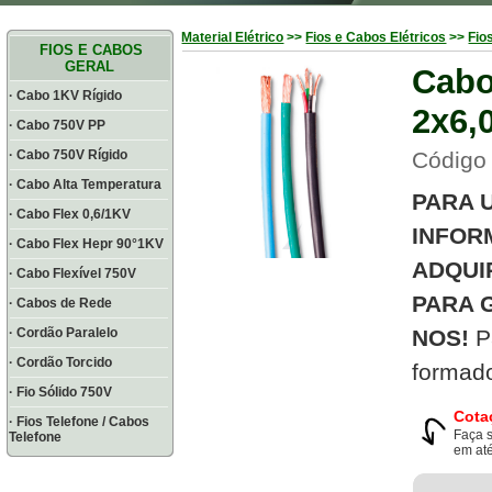
Material Elétrico
>>
Fios e Cabos Elétricos
>>
Fio
FIOS E CABOS
GERAL
Cabo
· Cabo 1KV Rígido
2x6,
· Cabo 750V PP
· Cabo 750V Rígido
Código 
· Cabo Alta Temperatura
PARA 
· Cabo Flex 0,6/1KV
INFOR
· Cabo Flex Hepr 90°1KV
ADQUI
· Cabo Flexível 750V
PARA 
· Cabos de Rede
· Cordão Paralelo
NOS!
P
· Cordão Torcido
formado
· Fio Sólido 750V
Cota
· Fios Telefone / Cabos
Faça 
Telefone
em até