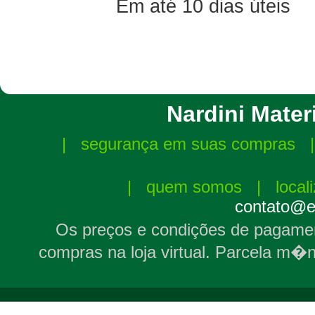
Em até 10 dias úteis
Nardini Materi
|
segurança em suas compras
|
quem somos
|
local
contato@el
Os preços e condições de pagamen
compras na loja virtual. Parcela m