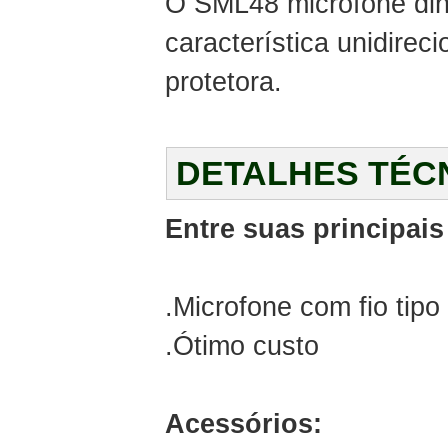
O SML48 microfone din
característica unidire
protetora.
DETALHES TÉC
Entre suas principais
.Microfone com fio tipo
.Ótimo custo
Acessórios: