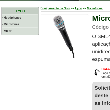
Equipamento de Som
>>
Lyco
>>
Microfones
LYCO
Micr
· Headphones
· Microfones
Código 
· Mixer
O SML4
aplicaç
unidire
espuma
Cota
Faça 
em até
Solici
deste
as in