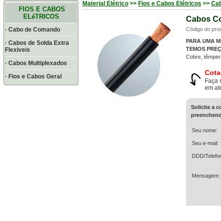
Material Elétrico
>>
Fios e Cabos Elétricos
>>
Cab
FIOS E CABOS
ELéTRICOS
Cabos Co
· Cabo de Comando
Código do prod
PARA UMA M
· Cabos de Solda Extra
TEMOS PREÇ
Flexiveis
Cobre, têmpera
· Cabos Multiplexados
Cota
· Fios e Cabos Geral
Faça 
em at
Solicite a 
preenchend
Seu nome:
Seu e-mail:
DDD/Telefo
Mensagem: