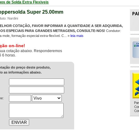
os de Solda Extra Flexiveis
ppersolda Super 25.00mm
uto: Nardini
ELHOR COTAÇÃO, FAVOR INFORMAR A QUANTIDADE A SER ADQUIRIDA,
OS ESPECIAIS PARA GRANDES METRAGENS, CONSULTE-NOS!
Condutor:
 mole, formação especial extra-flexível. C... »
leia mais
ção on-line!
sua cotação abaixo. Responderemos
é 6 horas.
cotação do preço deste produto,
o as informações abaixo.
ne: