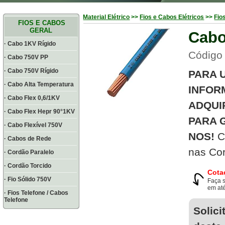
Material Elétrico
>>
Fios e Cabos Elétricos
>>
Fio
FIOS E CABOS
GERAL
Cabo
· Cabo 1KV Rígido
Código
· Cabo 750V PP
· Cabo 750V Rígido
PARA 
· Cabo Alta Temperatura
INFOR
· Cabo Flex 0,6/1KV
ADQUI
· Cabo Flex Hepr 90°1KV
PARA 
· Cabo Flexível 750V
NOS!
C
· Cabos de Rede
nas Cor
· Cordão Paralelo
· Cordão Torcido
Cota
· Fio Sólido 750V
Faça 
em até
· Fios Telefone / Cabos
Telefone
Solici