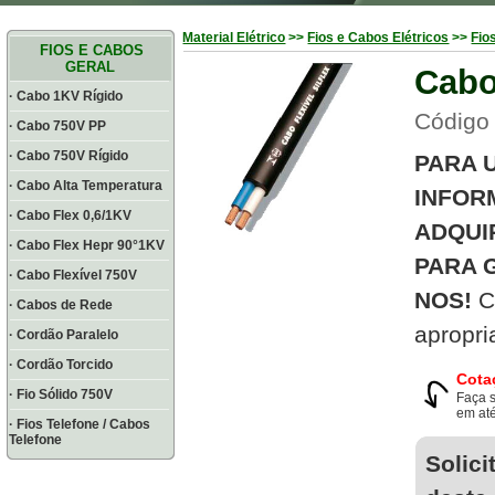
Material Elétrico
>>
Fios e Cabos Elétricos
>>
Fio
FIOS E CABOS
GERAL
Cabo
· Cabo 1KV Rígido
Código
· Cabo 750V PP
· Cabo 750V Rígido
PARA 
· Cabo Alta Temperatura
INFOR
· Cabo Flex 0,6/1KV
ADQUI
· Cabo Flex Hepr 90°1KV
PARA 
· Cabo Flexível 750V
NOS!
C
· Cabos de Rede
apropri
· Cordão Paralelo
· Cordão Torcido
Cota
· Fio Sólido 750V
Faça 
em até
· Fios Telefone / Cabos
Telefone
Solici