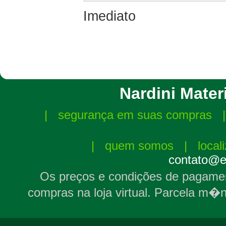
Imediato
Nardini Materi
|
segurança em suas compras
|
quem somos
|
local
contato@el
Os preços e condições de pagamen
compras na loja virtual. Parcela m